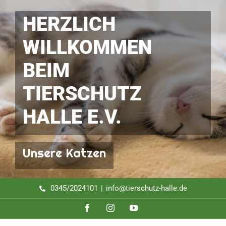
Zum
Inhalt
HERZLICH
springen
WILLKOMMEN
BEIM
TIERSCHUTZ
HALLE E.V.
Unsere Katzen
0345/2024101
|
info@tierschutz-halle.de
Facebook
Instagram
YouTube