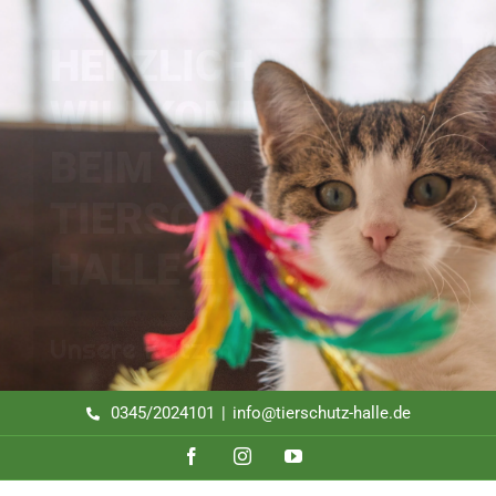
Zum
Inhalt
HERZLICH
springen
WILLKOMMEN
BEIM
TIERSCHUTZ
HALLE E.V.
Unsere Katzen
0345/2024101
|
info@tierschutz-halle.de
Facebook
Instagram
YouTube