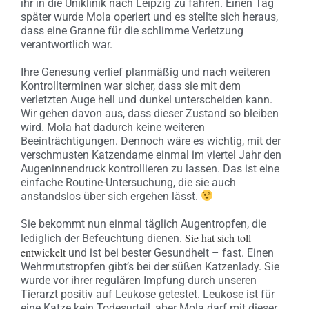
ihr in die Uniklinik nach Leipzig zu fahren. Einen Tag
später wurde Mola operiert und es stellte sich heraus,
dass eine Granne für die schlimme Verletzung
verantwortlich war.
Ihre Genesung verlief planmäßig und nach weiteren
Kontrollterminen war sicher, dass sie mit dem
verletzten Auge hell und dunkel unterscheiden kann.
Wir gehen davon aus, dass dieser Zustand so bleiben
wird. Mola hat dadurch keine weiteren
Beeinträchtigungen. Dennoch wäre es wichtig, mit der
verschmusten Katzendame einmal im viertel Jahr den
Augeninnendruck kontrollieren zu lassen. Das ist eine
einfache Routine-Untersuchung, die sie auch
anstandslos über sich ergehen lässt.
Sie bekommt nun einmal täglich Augentropfen, die
Sie hat sich toll
lediglich der Befeuchtung dienen.
entwickelt
und ist bei bester Gesundheit – fast. Einen
Wehrmutstropfen gibt’s bei der süßen Katzenlady. Sie
wurde vor ihrer regulären Impfung durch unseren
Tierarzt positiv auf Leukose getestet. Leukose ist für
eine Katze kein Todesurteil, aber Mola darf mit dieser