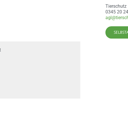
Tierschutz 
0345 20 2
agl@tiersch
SELBST
t