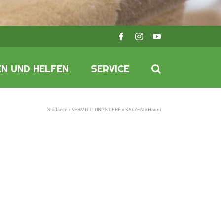
Facebook
Instagram
YouTube
N UND HELFEN
SERVICE
Startseite
»
VERMITTLUNGSTIERE
»
KATZEN
»
Hanni