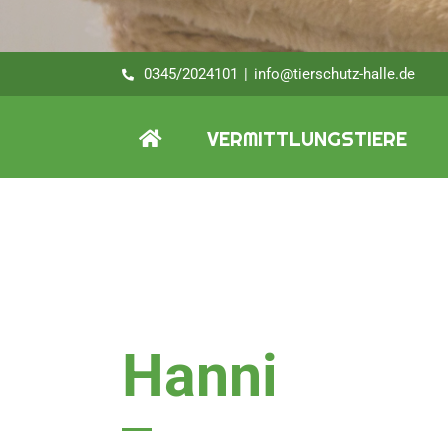
0345/2024101
|
info@tierschutz-halle.de
VERMITTLUNGSTIERE
Hanni