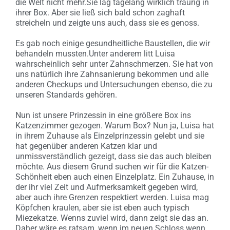
die Welt nicht mehr.Sie lag tagelang wirklich traurig in
ihrer Box. Aber sie ließ sich bald schon zaghaft
streicheln und zeigte uns auch, dass sie es genoss.
Es gab noch einige gesundheitliche Baustellen, die wir
behandeln mussten.Unter anderem litt Luisa
wahrscheinlich sehr unter Zahnschmerzen. Sie hat von
uns natürlich ihre Zahnsanierung bekommen und alle
anderen Checkups und Untersuchungen ebenso, die zu
unseren Standards gehören.
Nun ist unsere Prinzessin in eine größere Box ins
Katzenzimmer gezogen. Warum Box? Nun ja, Luisa hat
in ihrem Zuhause als Einzelprinzessin gelebt und sie
hat gegenüber anderen Katzen klar und
unmissverständlich gezeigt, dass sie das auch bleiben
möchte. Aus diesem Grund suchen wir für die Katzen-
Schönheit eben auch einen Einzelplatz. Ein Zuhause, in
der ihr viel Zeit und Aufmerksamkeit gegeben wird,
aber auch ihre Grenzen respektiert werden. Luisa mag
Köpfchen kraulen, aber sie ist eben auch typisch
Miezekatze. Wenns zuviel wird, dann zeigt sie das an.
Daher wäre es ratsam, wenn im neuen Schloss wenn