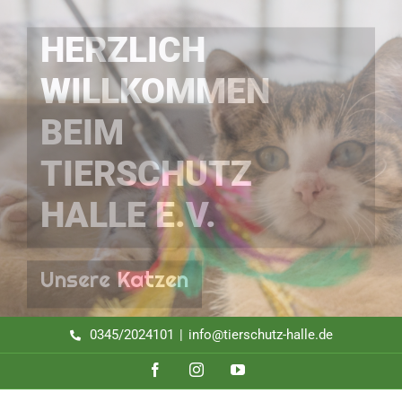
Zum
Inhalt
HERZLICH
springen
WILLKOMMEN
BEIM
TIERSCHUTZ
HALLE E.V.
Unsere Katzen
0345/2024101
|
info@tierschutz-halle.de
Facebook
Instagram
YouTube