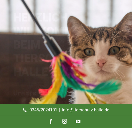
Zum
Inhalt
HERZLICH
springen
WILLKOMMEN
BEIM
TIERSCHUTZ
HALLE E.V.
Unsere Katzen
0345/2024101
|
info@tierschutz-halle.de
Facebook
Instagram
YouTube