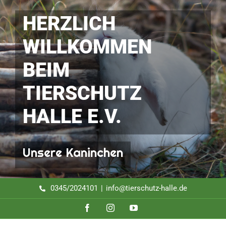
Zum
Inhalt
HERZLICH
springen
WILLKOMMEN
BEIM
TIERSCHUTZ
HALLE E.V.
Unsere Kaninchen
0345/2024101
|
info@tierschutz-halle.de
Facebook
Instagram
YouTube