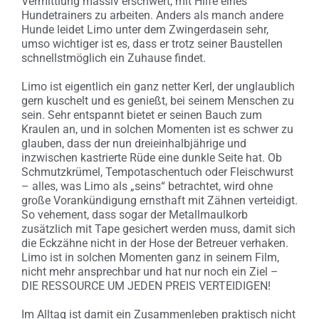
Vermittlung massiv erschwert, mit Hilfe eines
Hundetrainers zu arbeiten. Anders als manch andere
Hunde leidet Limo unter dem Zwingerdasein sehr,
umso wichtiger ist es, dass er trotz seiner Baustellen
schnellstmöglich ein Zuhause findet.
Limo ist eigentlich ein ganz netter Kerl, der unglaublich
gern kuschelt und es genießt, bei seinem Menschen zu
sein. Sehr entspannt bietet er seinen Bauch zum
Kraulen an, und in solchen Momenten ist es schwer zu
glauben, dass der nun dreieinhalbjährige und
inzwischen kastrierte Rüde eine dunkle Seite hat. Ob
Schmutzkrümel, Tempotaschentuch oder Fleischwurst
– alles, was Limo als „seins“ betrachtet, wird ohne
große Vorankündigung ernsthaft mit Zähnen verteidigt.
So vehement, dass sogar der Metallmaulkorb
zusätzlich mit Tape gesichert werden muss, damit sich
die Eckzähne nicht in der Hose der Betreuer verhaken.
Limo ist in solchen Momenten ganz in seinem Film,
nicht mehr ansprechbar und hat nur noch ein Ziel –
DIE RESSOURCE UM JEDEN PREIS VERTEIDIGEN!
Im Alltag ist damit ein Zusammenleben praktisch nicht